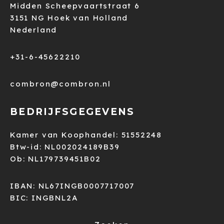
Midden Scheepvaartstraat 6
3151 NG Hoek van Holland
Nederland
+31-6-45622210
combron@combron.nl
BEDRIJFSGEGEVENS
Kamer van Koophandel: 51552248
Btw-id: NL002024189B39
Ob: NL179739451B02
IBAN: NL67INGB0007717007
BIC: INGBNL2A