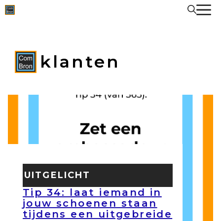
Spring
naar
de
inhoud
klanten
UITGELICHT
Tip 34: laat iemand in
jouw schoenen staan
tijdens een uitgebreide