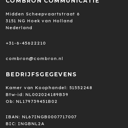
COMBRON COMMUNICATIE
Midden Scheepvaartstraat 6
3151 NG Hoek van Holland
Nederland
+31-6-45622210
combron@combron.nl
BEDRIJFSGEGEVENS
Kamer van Koophandel: 51552248
Btw-id: NL002024189B39
Ob: NL179739451B02
IBAN: NL67INGB0007717007
BIC: INGBNL2A