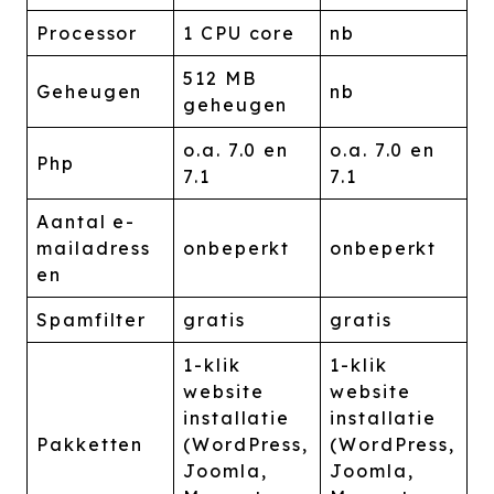
Processor
1 CPU core
nb
512 MB
Geheugen
nb
geheugen
o.a. 7.0 en
o.a. 7.0 en
Php
7.1
7.1
Aantal e-
mailadress
onbeperkt
onbeperkt
en
Spamfilter
gratis
gratis
1-klik
1-klik
website
website
installatie
installatie
Pakketten
(WordPress,
(WordPress,
Joomla,
Joomla,