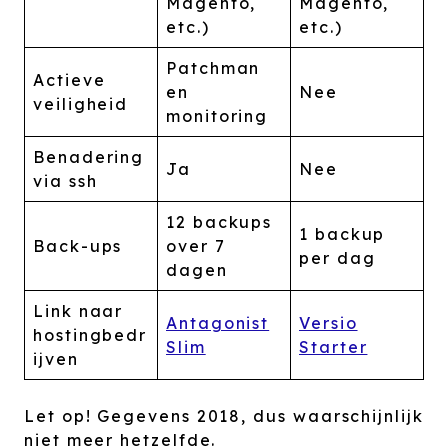
Magento,
Magento,
etc.)
etc.)
Patchman
Actieve
en
Nee
veiligheid
monitoring
Benadering
Ja
Nee
via ssh
12 backups
1 backup
Back-ups
over 7
per dag
dagen
Link naar
Antagonist
Versio
hostingbedr
Slim
Starter
ijven
Let op! Gegevens 2018, dus waarschijnlijk
niet meer hetzelfde.