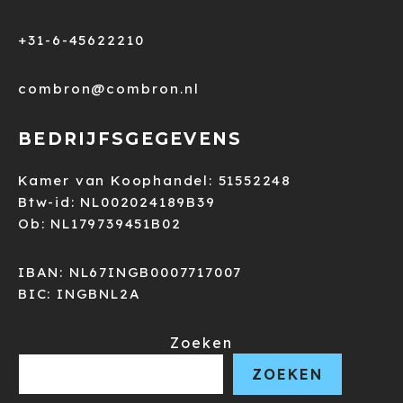
+31-6-45622210
combron@combron.nl
BEDRIJFSGEGEVENS
Kamer van Koophandel: 51552248
Btw-id: NL002024189B39
Ob: NL179739451B02
IBAN: NL67INGB0007717007
BIC: INGBNL2A
Zoeken
ZOEKEN