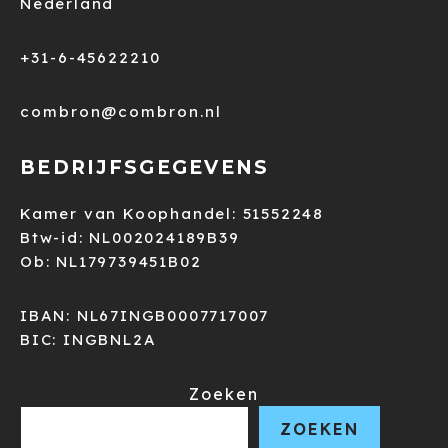
Nederland
+31-6-45622210
combron@combron.nl
BEDRIJFSGEGEVENS
Kamer van Koophandel: 51552248
Btw-id: NL002024189B39
Ob: NL179739451B02
IBAN: NL67INGB0007717007
BIC: INGBNL2A
Zoeken
ZOEKEN