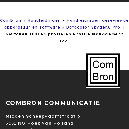
ComBron
»
Handleidingen
»
Handleidingen gereviewde
apparatuur en software
»
Datacolor SpyderX Pro
»
Switchen tussen profielen Profile Management
Tool
COMBRON COMMUNICATIE
Midden Scheepvaartstraat 6
3151 NG Hoek van Holland