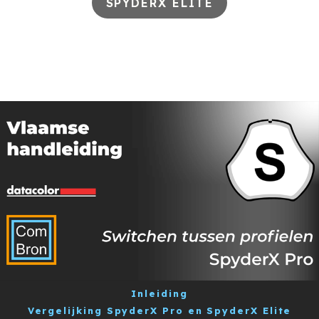
SPYDERX ELITE
Inleiding
Vergelijking SpyderX Pro en SpyderX Elite