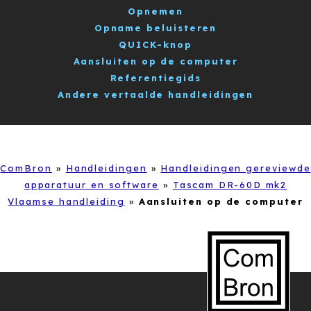
Opnemen
Opname beluisteren
QUICK-knop
Aansluiten op de computer
Referentiegids
Andere vertaalde handleidingen
ComBron
»
Handleidingen
»
Handleidingen gereviewde
apparatuur en software
»
Tascam DR-60D mk2
Vlaamse handleiding
»
Aansluiten op de computer