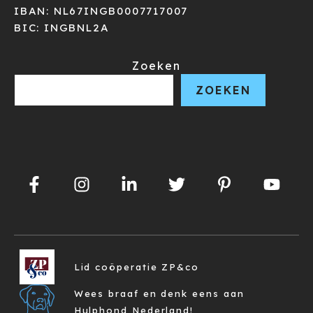
IBAN: NL67INGB0007717007
BIC: INGBNL2A
Zoeken
ZOEKEN
Lid coöperatie ZP&co
Wees braaf en denk eens aan
Hulphond Nederland!