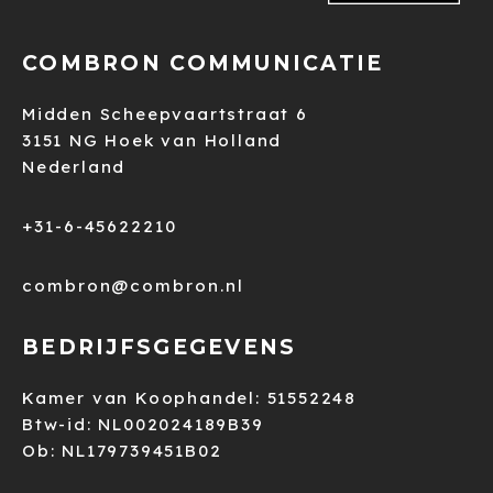
COMBRON COMMUNICATIE
Midden Scheepvaartstraat 6
3151 NG Hoek van Holland
Nederland
+31-6-45622210
combron@combron.nl
BEDRIJFSGEGEVENS
Kamer van Koophandel: 51552248
Btw-id: NL002024189B39
Ob: NL179739451B02