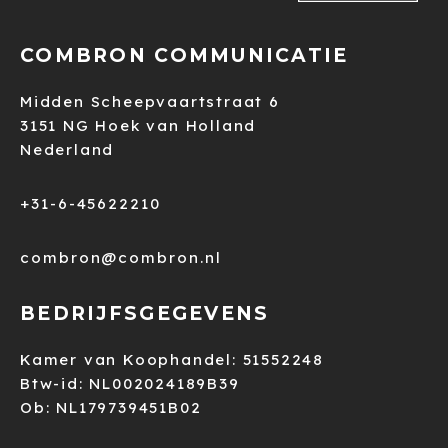
COMBRON COMMUNICATIE
Midden Scheepvaartstraat 6
3151 NG Hoek van Holland
Nederland
+31-6-45622210
combron@combron.nl
BEDRIJFSGEGEVENS
Kamer van Koophandel: 51552248
Btw-id: NL002024189B39
Ob: NL179739451B02