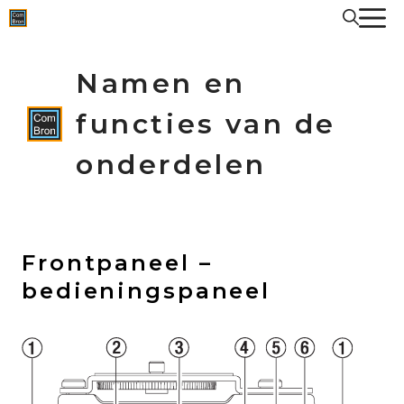
Spring
naar
de
inhoud
Namen en
functies van de
onderdelen
Frontpaneel –
bedieningspaneel