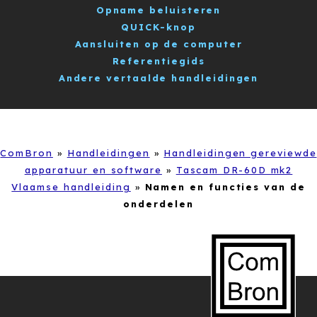
Opname beluisteren
QUICK-knop
Aansluiten op de computer
Referentiegids
Andere vertaalde handleidingen
ComBron
»
Handleidingen
»
Handleidingen gereviewde
apparatuur en software
»
Tascam DR-60D mk2
Vlaamse handleiding
»
Namen en functies van de
onderdelen