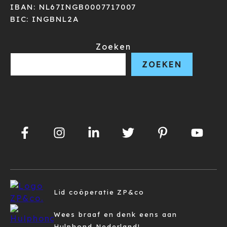
IBAN: NL67INGB0007717007
BIC: INGBNL2A
Zoeken
ZOEKEN
Lid coöperatie ZP&co
Wees braaf en denk eens aan
Hulphond Nederland!