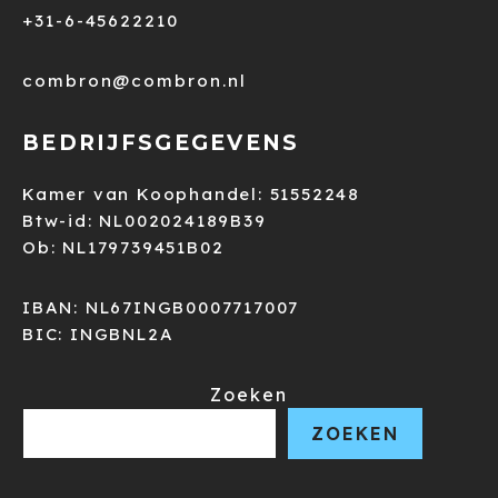
+31-6-45622210
combron@combron.nl
BEDRIJFSGEGEVENS
Kamer van Koophandel: 51552248
Btw-id: NL002024189B39
Ob: NL179739451B02
IBAN: NL67INGB0007717007
BIC: INGBNL2A
Zoeken
ZOEKEN