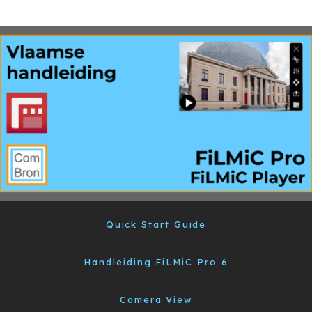
Quick Start Guide
Handleiding FiLMiC Pro 6
Camera View