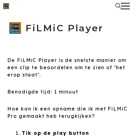
Spring
naar
de
inhoud
FiLMiC Player
De FiLMiC Player is de snelste manier om
een clip te beoordelen om te zien of ‘het
erop staat’.
Benodigde tijd:
1 minuut
Hoe kan ik een opname die ik met FiLMiC
Pro gemaakt heb terugkijken?
Tik op de play button