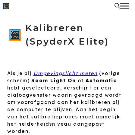
Spring
naar
de
inhoud
Kalibreren
(SpyderX Elite)
Als je bij
Omgevingslicht meten
(vorige
scherm)
Room Light On
of
Automatic
hebt geselecteerd, verschijnt er een
dialoogvenster waarin gevraagd wordt
om voorafgaand aan het kalibreren bij
de computer te blijven. Aan het begin
van het kalibratieproces moet namelijk
het helderheidsniveau aangepast
worden.