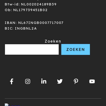
Btw-id: NL002024189B39
Ob: NL179739451B02
IBAN: NL67INGB0007717007
BIC: INGBNL2A
Zoeken
ZOEKEN