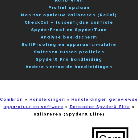
Profiel opslaan
Monitor opnieuw kalibreren (ReCal)
CheckCal - tussentijdse controle
SpyderProof en SpyderTune
Analyse beeldscherm
SoftProofing en apparaatsimulatie
Switchen tussen profielen
SpyderX Pro handleiding
Andere vertaalde handleidingen
ComBron
»
Handleidingen
»
Handleidingen gereviewde
apparatuur en software
»
Datacolor SpyderX Elite
»
Kalibreren (SpyderX Elite)