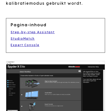
kalibratiemodus gebruikt wordt.
Pagina-inhoud
Step-by-step Assistant
StudioMatch
Expert Console