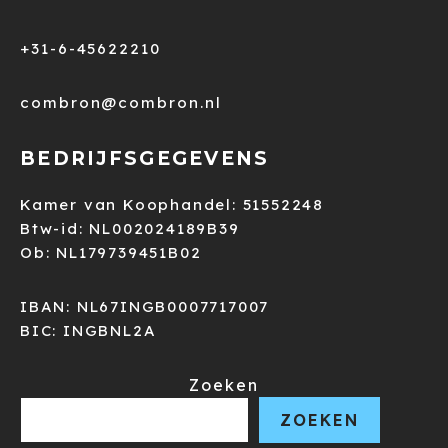
+31-6-45622210
combron@combron.nl
BEDRIJFSGEGEVENS
Kamer van Koophandel: 51552248
Btw-id: NL002024189B39
Ob: NL179739451B02
IBAN: NL67INGB0007717007
BIC: INGBNL2A
Zoeken
ZOEKEN