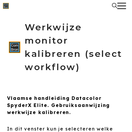
Spring
naar
de
inhoud
Werkwijze
monitor
kalibreren (select
workflow)
Vlaamse handleiding Datacolor
SpyderX Elite. Gebruiksaanwijzing
werkwijze kalibreren.
In dit venster kun je selecteren welke